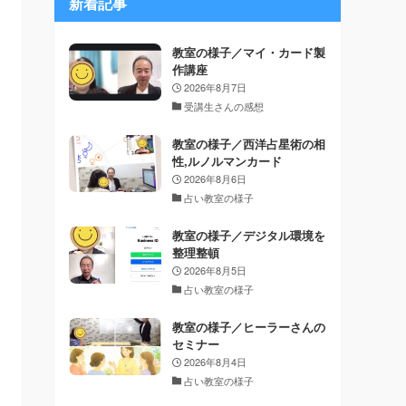
新着記事
教室の様子／マイ・カード製
作講座
2026年8月7日
受講生さんの感想
教室の様子／西洋占星術の相
性,ルノルマンカード
2026年8月6日
占い教室の様子
教室の様子／デジタル環境を
整理整頓
2026年8月5日
占い教室の様子
教室の様子／ヒーラーさんの
セミナー
2026年8月4日
占い教室の様子