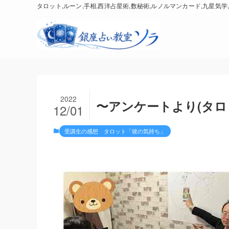
タロット,ルーン,手相,西洋占星術,数秘術,ルノルマンカード,九星気学,
2022
〜アンケートより(タロ
12/01
受講生の感想 タロット「彼の気持ち」