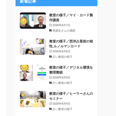
新着記事
教室の様子／マイ・カード製
作講座
2026年8月7日
受講生さんの感想
教室の様子／西洋占星術の相
性,ルノルマンカード
2026年8月6日
占い教室の様子
教室の様子／デジタル環境を
整理整頓
2026年8月5日
占い教室の様子
教室の様子／ヒーラーさんの
セミナー
2026年8月4日
占い教室の様子