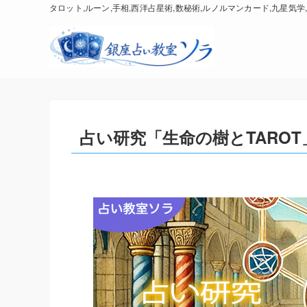
タロット,ルーン,手相,西洋占星術,数秘術,ルノルマンカード,九星気学,
占い研究「生命の樹とTAROT