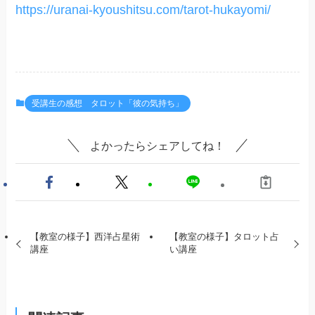
https://uranai-kyoushitsu.com/tarot-hukayomi/
受講生の感想 タロット「彼の気持ち」
よかったらシェアしてね！
【教室の様子】西洋占星術
【教室の様子】タロット占
講座
い講座