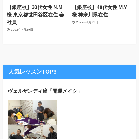
【銀座校】30代女性 N.M
【銀座校】40代女性 M.Y
様 東京都世田谷区在住 会
様 神奈川県在住
社員
2022年1月23日
2022年7月29日
人気レッスンTOP3
ヴェルザンディ瞳「開運メイク」