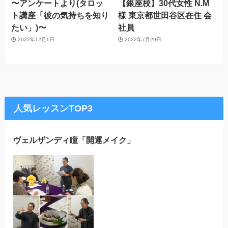
〜アンケートより(タロッ
【銀座校】30代女性 N.M
ト講座「彼の気持ちを知り
様 東京都世田谷区在住 会
たい」)〜
社員
2022年12月1日
2022年7月29日
人気レッスンTOP3
ヴェルザンディ瞳「開運メイク」