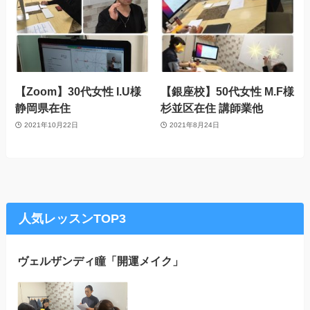
【Zoom】30代女性 I.U様
【銀座校】50代女性 M.F様
静岡県在住
杉並区在住 講師業他
2021年10月22日
2021年8月24日
人気レッスンTOP3
ヴェルザンディ瞳「開運メイク」