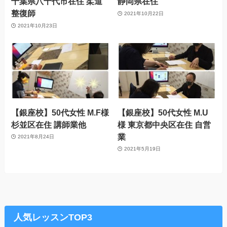
千葉県八千代市在住 柔道
静岡県在住
整復師
2021年10月22日
2021年10月23日
【銀座校】50代女性 M.F様
【銀座校】50代女性 M.U
杉並区在住 講師業他
様 東京都中央区在住 自営
業
2021年8月24日
2021年5月19日
人気レッスンTOP3