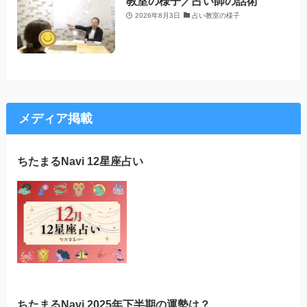
教室の様子／占い師の話術
2026年8月3日
占い教室の様子
メディア掲載
ちたまるNavi 12星座占い
ちたまるNavi 2025年下半期の運勢は？