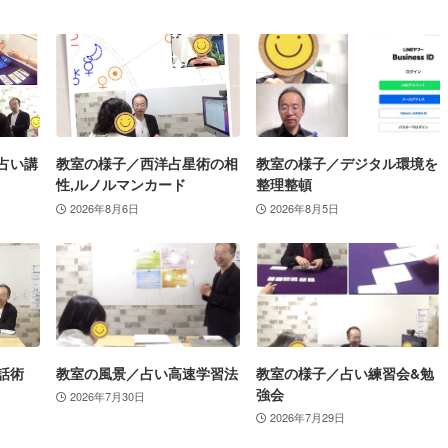
占い講
教室の様子／西洋占星術の相
教室の様子／デジタル環境を
性,ルノルマンカード
整理整頓
2026年8月6日
2026年8月5日
話術
教室の風景／占い高速学習法
教室の様子／占い練習会&勉
強会
2026年7月30日
2026年7月29日