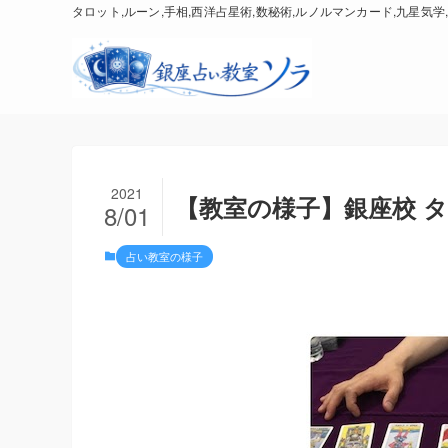
タロット,ルーン,手相,西洋占星術,数秘術,ルノルマンカード,九星気学,
2021
【教室の様子】銀座校 タロ
8/01
占い教室の様子