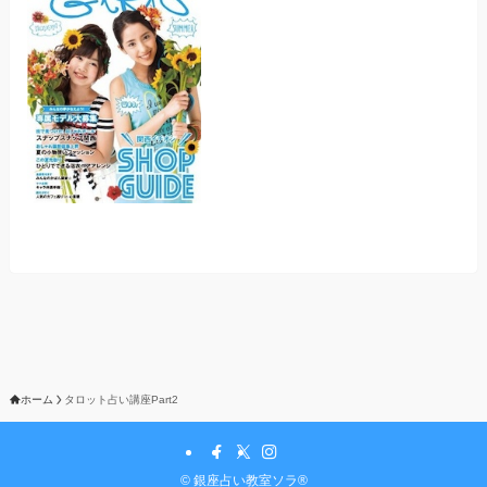
ホーム
タロット占い講座Part2
©
銀座占い教室ソラ®