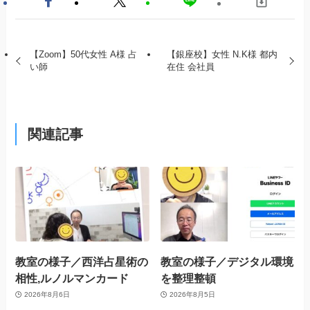
【Zoom】50代女性 A様 占
【銀座校】女性 N.K様 都内
い師
在住 会社員
関連記事
教室の様子／西洋占星術の
教室の様子／デジタル環境
相性,ルノルマンカード
を整理整頓
2026年8月6日
2026年8月5日