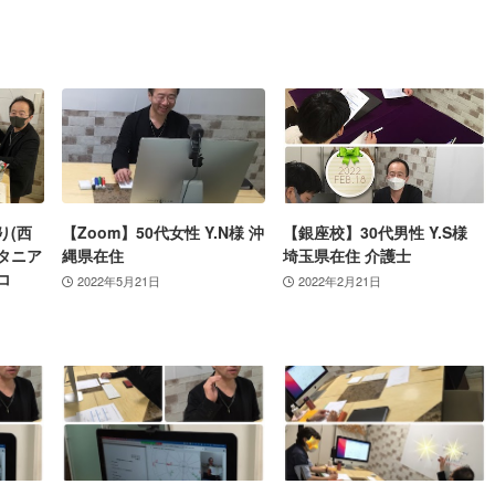
り(西
【Zoom】50代女性 Y.N様 沖
【銀座校】30代男性 Y.S様
タニア
縄県在住
埼玉県在住 介護士
コ
2022年5月21日
2022年2月21日