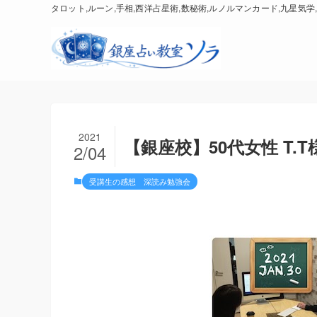
タロット,ルーン,手相,西洋占星術,数秘術,ルノルマンカード,九星気学,
2021
【銀座校】50代女性 T.
2/04
受講生の感想 深読み勉強会