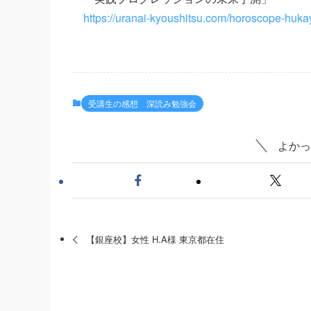
https://uranai-kyoushitsu.com/horoscope-huka
受講生の感想 深読み勉強会
よかっ
【銀座校】女性 H.A様 東京都在住