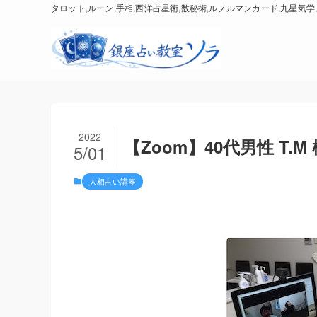
タロット,ルーン,手相,西洋占星術,数秘術,ルノルマンカード,九星気学,
2022
【Zoom】40代男性 T.
5/01
人相占い講座