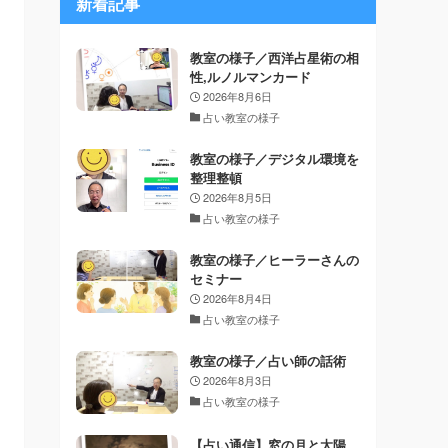
新着記事
教室の様子／西洋占星術の相
性,ルノルマンカード
2026年8月6日
占い教室の様子
教室の様子／デジタル環境を
整理整頓
2026年8月5日
占い教室の様子
教室の様子／ヒーラーさんの
セミナー
2026年8月4日
占い教室の様子
教室の様子／占い師の話術
2026年8月3日
占い教室の様子
【占い通信】窓の月と太陽