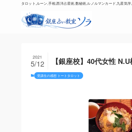
タロット,ルーン,手相,西洋占星術,数秘術,ルノルマンカード,九星気学,
2021
【銀座校】40代女性 N.
5/12
受講生の感想 トートタロット