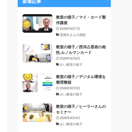
新着記事
教室の様子／マイ・カード製
作講座
2026年8月7日
受講生さんの感想
教室の様子／西洋占星術の相
性,ルノルマンカード
2026年8月6日
占い教室の様子
教室の様子／デジタル環境を
整理整頓
2026年8月5日
占い教室の様子
教室の様子／ヒーラーさんの
セミナー
2026年8月4日
占い教室の様子