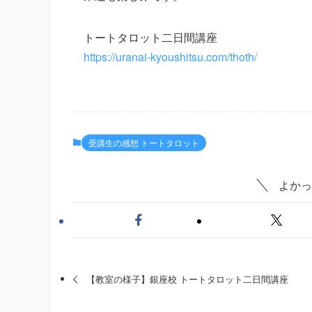
トートタロット二日間講座
https://uranai-kyoushitsu.com/thoth/
受講生の感想 トートタロット
よかっ
【教室の様子】銀座校 トートタロット二日間講座