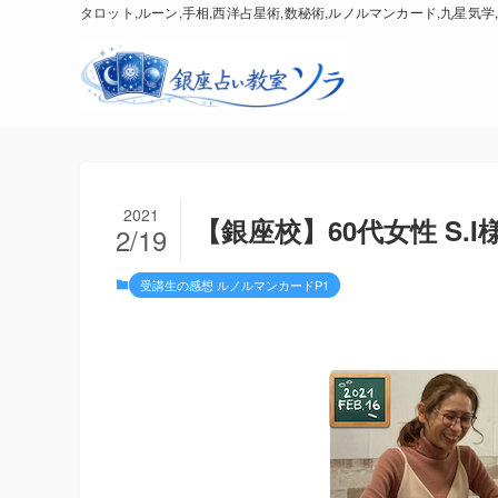
タロット,ルーン,手相,西洋占星術,数秘術,ルノルマンカード,九星気学,
2021
【銀座校】60代女性 S.
2/19
受講生の感想 ルノルマンカードP1