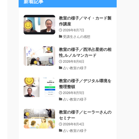
新着記事
教室の様子／マイ・カード製
作講座
2026年8月7日
受講生さんの感想
教室の様子／西洋占星術の相
性,ルノルマンカード
2026年8月6日
占い教室の様子
教室の様子／デジタル環境を
整理整頓
2026年8月5日
占い教室の様子
教室の様子／ヒーラーさんの
セミナー
2026年8月4日
占い教室の様子