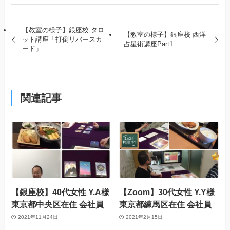
【教室の様子】銀座校 タロ
【教室の様子】銀座校 西洋
ット講座「打倒リバースカ
占星術講座Part1
ード」
関連記事
【銀座校】40代女性 Y.A様
【Zoom】30代女性 Y.Y様
東京都中央区在住 会社員
東京都練馬区在住 会社員
2021年11月24日
2021年2月15日