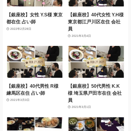
【銀座校】女性 Y.S様 東京
【銀座校】40代女性 Y.H様
都在住 占い師
東京都江戸川区在住 会社
員
2022年2月28日
2021年3月4日
【銀座校】40代男性 R様
【銀座校】50代男性 K.K
練馬区在住 占い師
様 埼玉県戸田市在住 会社
員
2021年3月3日
2021年3月1日