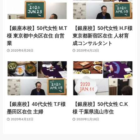
【銀座本校】50代女性 M.T
【銀座校】50代女性 H.F様
様 東京都中央区在住 自営
東京都新宿区在住 人材育
業
成コンサルタント
2020年6月26日
2020年4月13日
【銀座校】40代女性 T.F様
【銀座校】50代女性 C.K
墨田区在住 主婦
様 千葉県流山市住
2020年4月12日
2020年1月18日