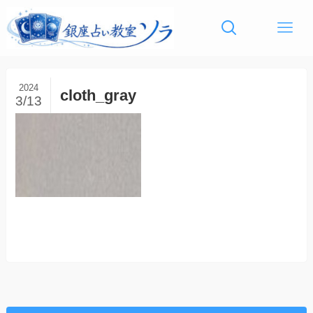
2024
cloth_gray
3/13