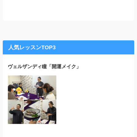
人気レッスンTOP3
ヴェルザンディ瞳「開運メイク」