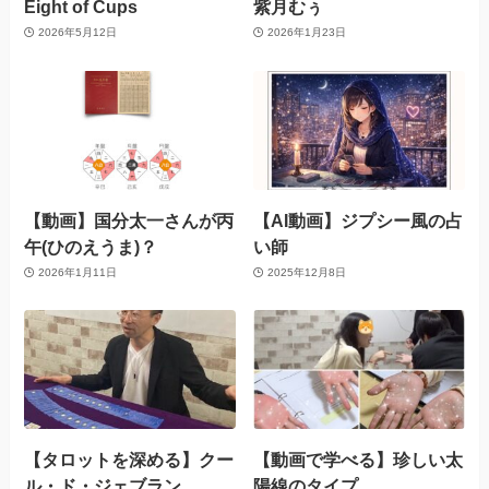
Eight of Cups
紫月むぅ
2026年5月12日
2026年1月23日
【動画】国分太一さんが丙
【AI動画】ジプシー風の占
午(ひのえうま)？
い師
2026年1月11日
2025年12月8日
【タロットを深める】クー
【動画で学べる】珍しい太
ル・ド・ジェブラン
陽線のタイプ