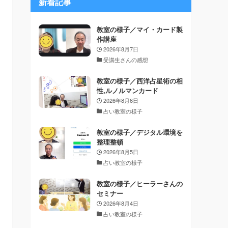
新着記事
教室の様子／マイ・カード製
作講座
2026年8月7日
受講生さんの感想
教室の様子／西洋占星術の相
性,ルノルマンカード
2026年8月6日
占い教室の様子
教室の様子／デジタル環境を
整理整頓
2026年8月5日
占い教室の様子
教室の様子／ヒーラーさんの
セミナー
2026年8月4日
占い教室の様子