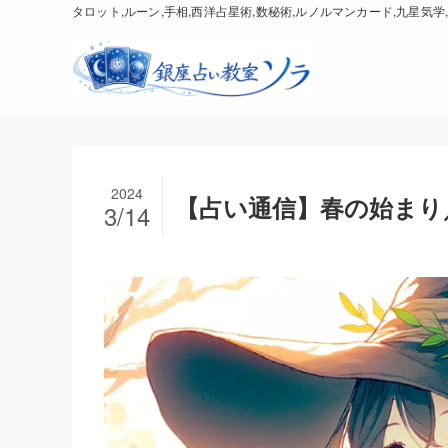
タロット,ルーン,手相,西洋占星術,数秘術,ルノルマンカード,九星気学,
2024
【占い通信】春の始まり／Frü
3/14