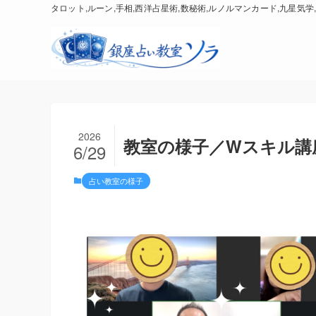
タロット,ルーン,手相,西洋占星術,数秘術,ルノルマンカード,九星気学,
2026
教室の様子／Wスキル講
6/29
占い教室の様子