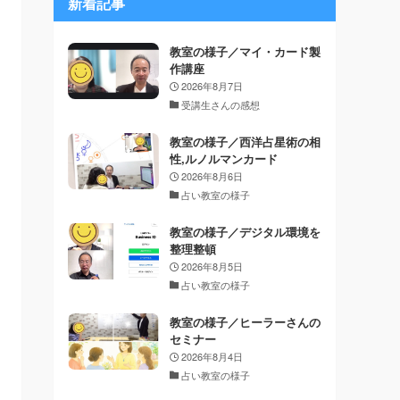
新着記事
教室の様子／マイ・カード製
作講座
2026年8月7日
受講生さんの感想
教室の様子／西洋占星術の相
性,ルノルマンカード
2026年8月6日
占い教室の様子
教室の様子／デジタル環境を
整理整頓
2026年8月5日
占い教室の様子
教室の様子／ヒーラーさんの
セミナー
2026年8月4日
占い教室の様子