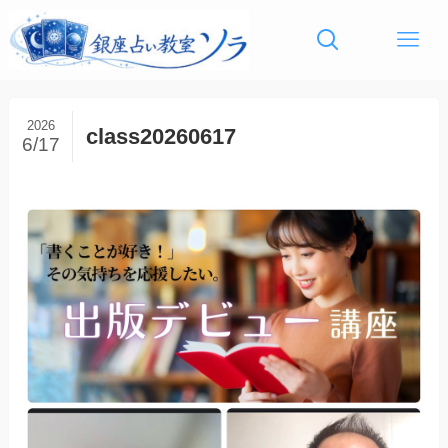
2026
class20260617
6/17