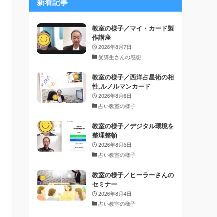
新着記事
教室の様子／マイ・カード製
作講座
2026年8月7日
受講生さんの感想
教室の様子／西洋占星術の相
性,ルノルマンカード
2026年8月6日
占い教室の様子
教室の様子／デジタル環境を
整理整頓
2026年8月5日
占い教室の様子
教室の様子／ヒーラーさんの
セミナー
2026年8月4日
占い教室の様子