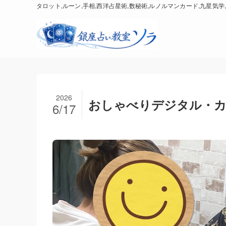
タロット,ルーン,手相,西洋占星術,数秘術,ルノルマンカード,九星気学,
2026
おしゃべりデジタル・
6/17