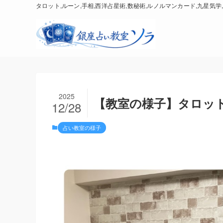
タロット,ルーン,手相,西洋占星術,数秘術,ルノルマンカード,九星気学,
2025
【教室の様子】タロット占
12/28
占い教室の様子