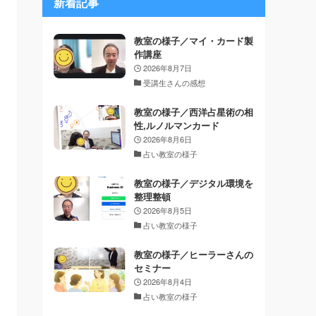
新着記事
教室の様子／マイ・カード製
作講座
2026年8月7日
受講生さんの感想
教室の様子／西洋占星術の相
性,ルノルマンカード
2026年8月6日
占い教室の様子
教室の様子／デジタル環境を
整理整頓
2026年8月5日
占い教室の様子
教室の様子／ヒーラーさんの
セミナー
2026年8月4日
占い教室の様子