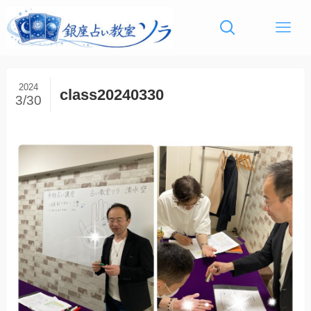
2024
class20240330
3/30