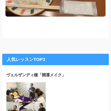
人気レッスンTOP3
ヴェルザンディ瞳「開運メイク」