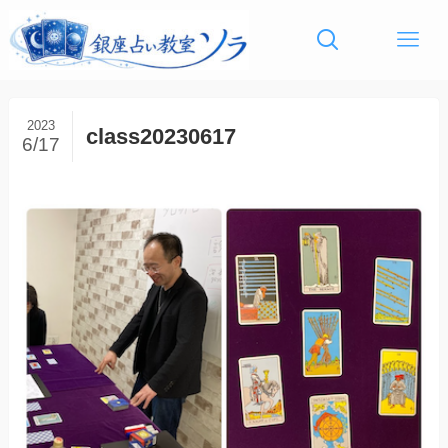
2023
class20230617
6/17