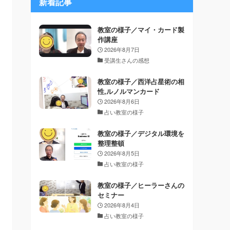
新着記事
教室の様子／マイ・カード製
作講座
2026年8月7日
受講生さんの感想
教室の様子／西洋占星術の相
性,ルノルマンカード
2026年8月6日
占い教室の様子
教室の様子／デジタル環境を
整理整頓
2026年8月5日
占い教室の様子
教室の様子／ヒーラーさんの
セミナー
2026年8月4日
占い教室の様子