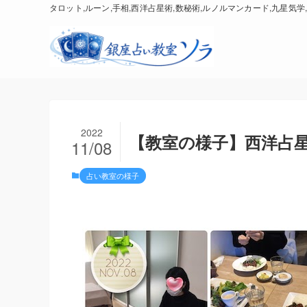
タロット,ルーン,手相,西洋占星術,数秘術,ルノルマンカード,九星気学,
2022
【教室の様子】西洋占星術
11/08
占い教室の様子