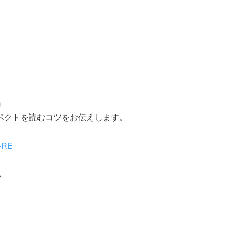
』
゚クトを読むコツをお伝えします。
y-RE
♪