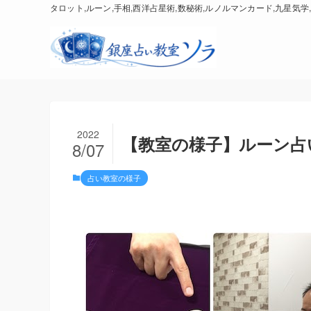
タロット,ルーン,手相,西洋占星術,数秘術,ルノルマンカード,九星気学,
2022
【教室の様子】ルーン占い
8/07
占い教室の様子