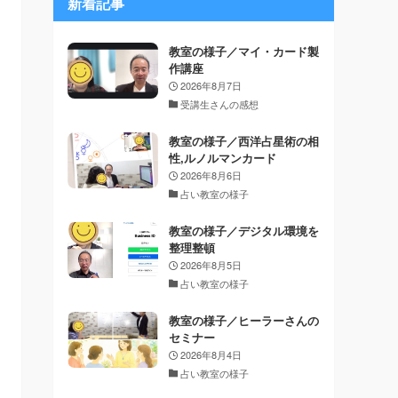
新着記事
教室の様子／マイ・カード製
作講座
2026年8月7日
受講生さんの感想
教室の様子／西洋占星術の相
性,ルノルマンカード
2026年8月6日
占い教室の様子
教室の様子／デジタル環境を
整理整頓
2026年8月5日
占い教室の様子
教室の様子／ヒーラーさんの
セミナー
2026年8月4日
占い教室の様子