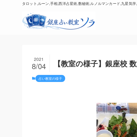
タロット,ルーン,手相,西洋占星術,数秘術,ルノルマンカード,九星気学,
2021
【教室の様子】銀座校 数秘
8/04
占い教室の様子