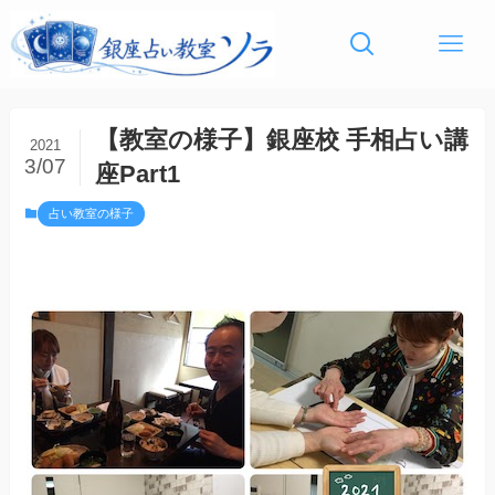
【教室の様子】銀座校 手相占い講
2021
3/07
座Part1
占い教室の様子