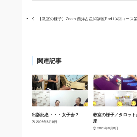
【教室の様子】Zoom 西洋占星術講座Part1(4回コース第
関連記事
出版記念・・・女子会？
教室の様子／タロット
座
2026年8月9日
2026年8月8日