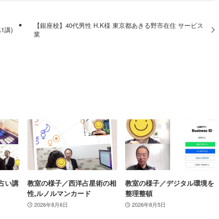
【銀座校】40代男性 H.K様 東京都あきる野市在住 サービス
1講)
業
占い講
教室の様子／西洋占星術の相
教室の様子／デジタル環境を
性,ルノルマンカード
整理整頓
2026年8月6日
2026年8月5日