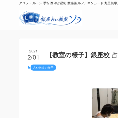
タロット,ルーン,手相,西洋占星術,数秘術,ルノルマンカード,九星気学,
2021
【教室の様子】銀座校 占
2/01
占い教室の様子