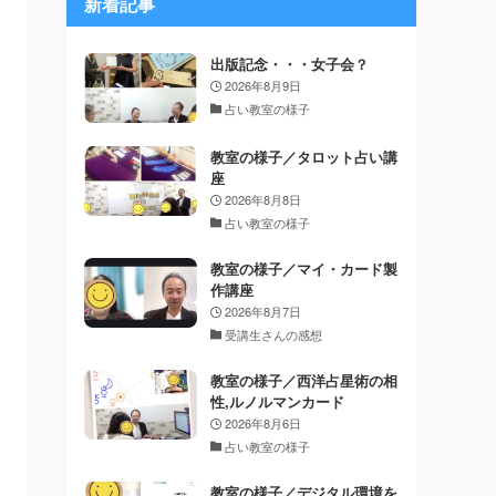
新着記事
出版記念・・・女子会？
2026年8月9日
占い教室の様子
教室の様子／タロット占い講
座
2026年8月8日
占い教室の様子
教室の様子／マイ・カード製
作講座
2026年8月7日
受講生さんの感想
教室の様子／西洋占星術の相
性,ルノルマンカード
2026年8月6日
占い教室の様子
教室の様子／デジタル環境を