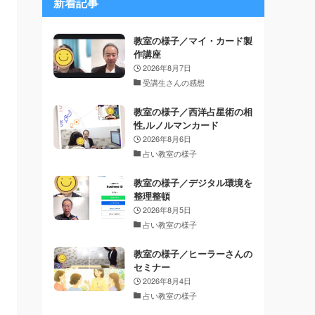
新着記事
教室の様子／マイ・カード製
作講座
2026年8月7日
受講生さんの感想
教室の様子／西洋占星術の相
性,ルノルマンカード
2026年8月6日
占い教室の様子
教室の様子／デジタル環境を
整理整頓
2026年8月5日
占い教室の様子
教室の様子／ヒーラーさんの
セミナー
2026年8月4日
占い教室の様子