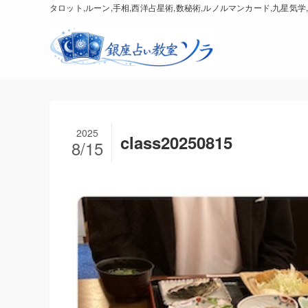
タロット,ルーン,手相,西洋占星術,数秘術,ルノルマンカード,九星気学,
2025
class20250815
8/15