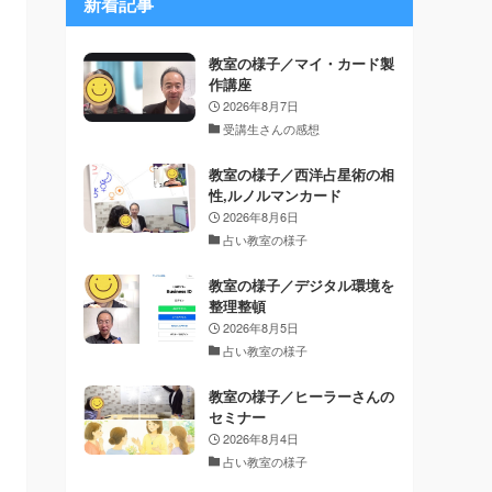
新着記事
教室の様子／マイ・カード製
作講座
2026年8月7日
受講生さんの感想
教室の様子／西洋占星術の相
性,ルノルマンカード
2026年8月6日
占い教室の様子
教室の様子／デジタル環境を
整理整頓
2026年8月5日
占い教室の様子
教室の様子／ヒーラーさんの
セミナー
2026年8月4日
占い教室の様子