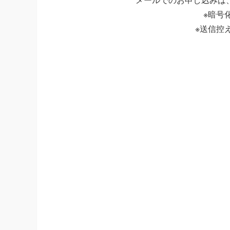
※暗号
※送信控