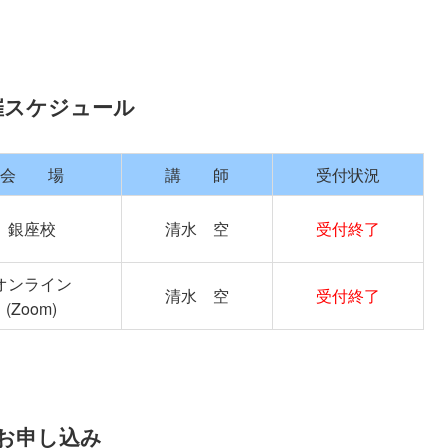
催スケジュール
会 場
講 師
受付状況
銀座校
清水 空
受付終了
オンライン
清水 空
受付終了
(Zoom)
お申し込み