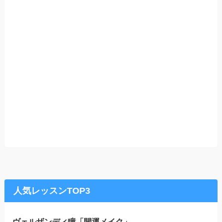
人気レッスンTOP3
ヴェルザンディ瞳「開運メイク」