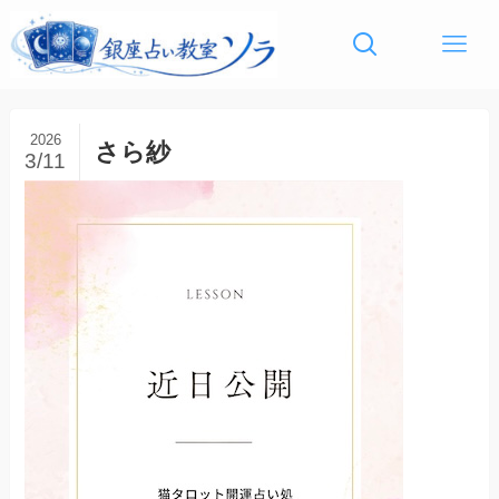
2026
さら紗
3/11