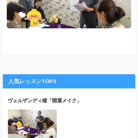
人気レッスンTOP3
ヴェルザンディ瞳「開運メイク」