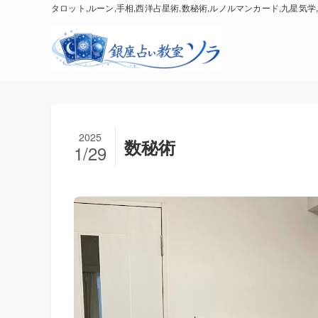
タロット,ルーン,手相,西洋占星術,数秘術,ルノルマンカード,九星気学,
2025
数秘術
1/29