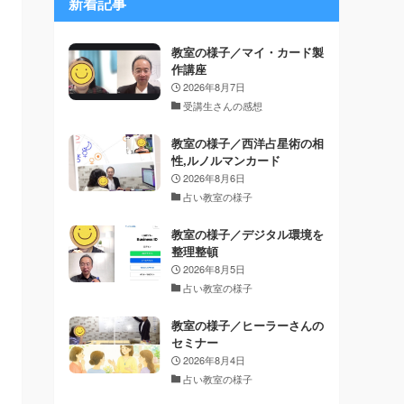
新着記事
教室の様子／マイ・カード製
作講座
2026年8月7日
受講生さんの感想
教室の様子／西洋占星術の相
性,ルノルマンカード
2026年8月6日
占い教室の様子
教室の様子／デジタル環境を
整理整頓
2026年8月5日
占い教室の様子
教室の様子／ヒーラーさんの
セミナー
2026年8月4日
占い教室の様子