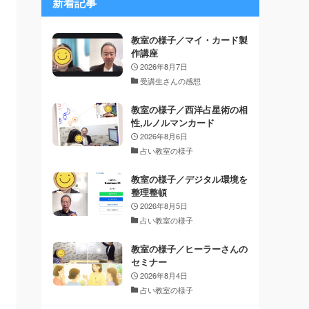
新着記事
教室の様子／マイ・カード製
作講座
2026年8月7日
受講生さんの感想
教室の様子／西洋占星術の相
性,ルノルマンカード
2026年8月6日
占い教室の様子
教室の様子／デジタル環境を
整理整頓
2026年8月5日
占い教室の様子
教室の様子／ヒーラーさんの
セミナー
2026年8月4日
占い教室の様子