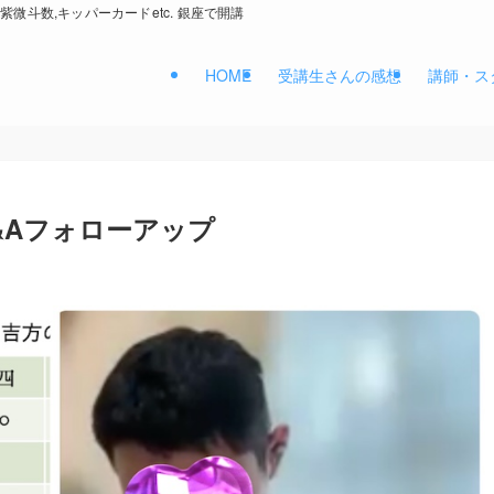
紫微斗数,キッパーカードetc. 銀座で開講
HOME
受講生さんの感想
講師・ス
&Aフォローアップ