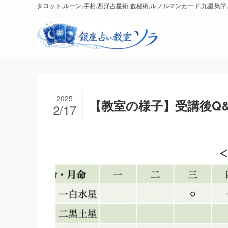
タロット,ルーン,手相,西洋占星術,数秘術,ルノルマンカード,九星気学,
2025
【教室の様子】受講後Q
2/17