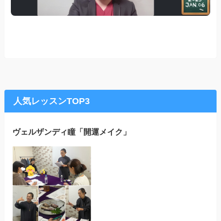
人気レッスンTOP3
ヴェルザンディ瞳「開運メイク」