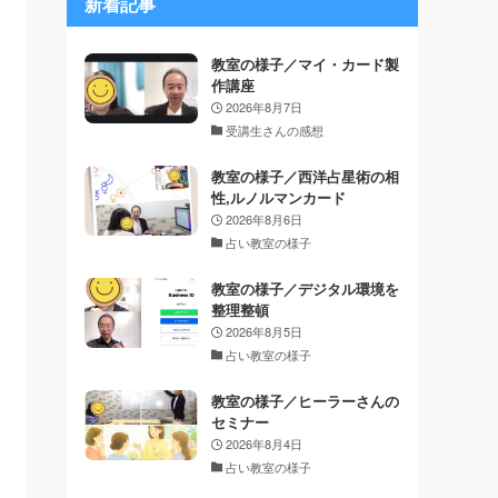
新着記事
教室の様子／マイ・カード製
作講座
2026年8月7日
受講生さんの感想
教室の様子／西洋占星術の相
性,ルノルマンカード
2026年8月6日
占い教室の様子
教室の様子／デジタル環境を
整理整頓
2026年8月5日
占い教室の様子
教室の様子／ヒーラーさんの
セミナー
2026年8月4日
占い教室の様子