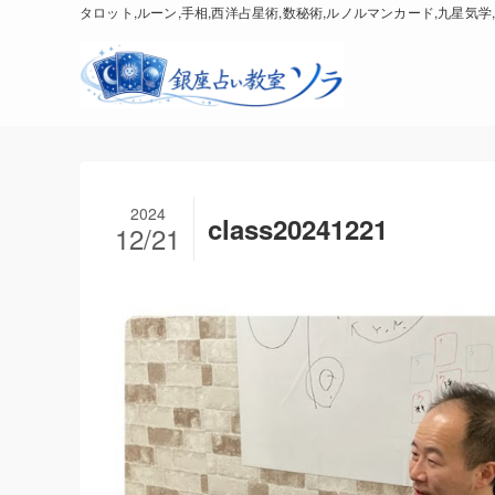
タロット,ルーン,手相,西洋占星術,数秘術,ルノルマンカード,九星気学,
2024
class20241221
12/21