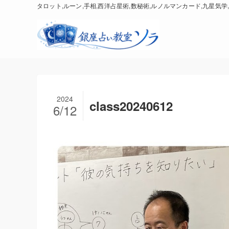
タロット,ルーン,手相,西洋占星術,数秘術,ルノルマンカード,九星気学,
2024
class20240612
6/12