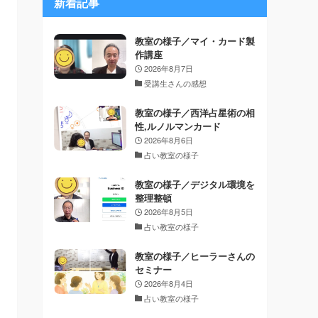
新着記事
教室の様子／マイ・カード製
作講座
2026年8月7日
受講生さんの感想
教室の様子／西洋占星術の相
性,ルノルマンカード
2026年8月6日
占い教室の様子
教室の様子／デジタル環境を
整理整頓
2026年8月5日
占い教室の様子
教室の様子／ヒーラーさんの
セミナー
2026年8月4日
占い教室の様子