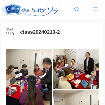
2024
class20240210-2
2/10