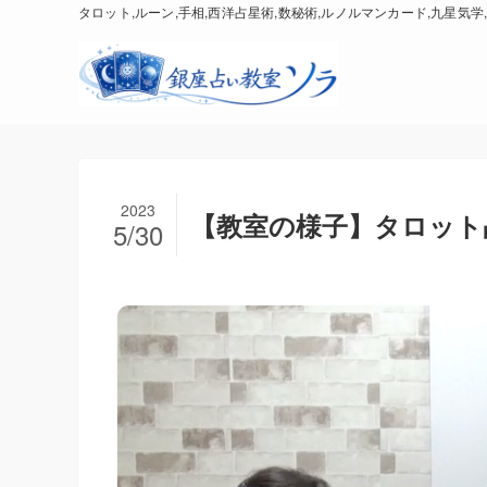
タロット,ルーン,手相,西洋占星術,数秘術,ルノルマンカード,九星気学,
2023
【教室の様子】タロット占
5/30