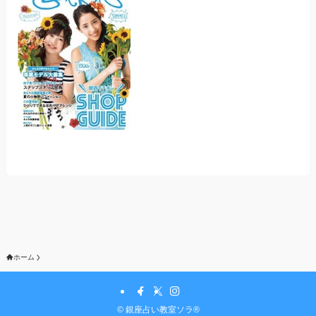
ホーム
©
銀座占い教室ソラ®