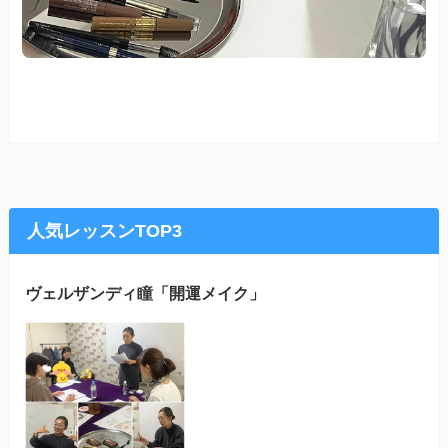
人気レッスンTOP3
ヴェルザンディ瞳「開運メイク」