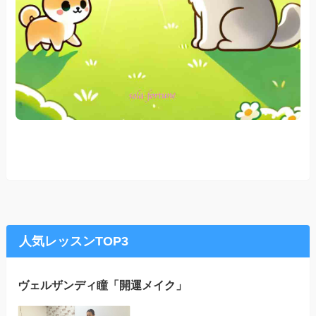
人気レッスンTOP3
ヴェルザンディ瞳「開運メイク」