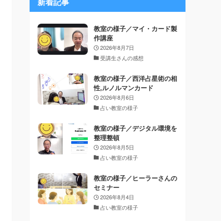
新着記事
教室の様子／マイ・カード製
作講座
2026年8月7日
受講生さんの感想
教室の様子／西洋占星術の相
性,ルノルマンカード
2026年8月6日
占い教室の様子
教室の様子／デジタル環境を
整理整頓
2026年8月5日
占い教室の様子
教室の様子／ヒーラーさんの
セミナー
2026年8月4日
占い教室の様子