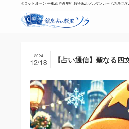
タロット,ルーン,手相,西洋占星術,数秘術,ルノルマンカード,九星気学,
2024
【占い通信】聖なる四
12/18