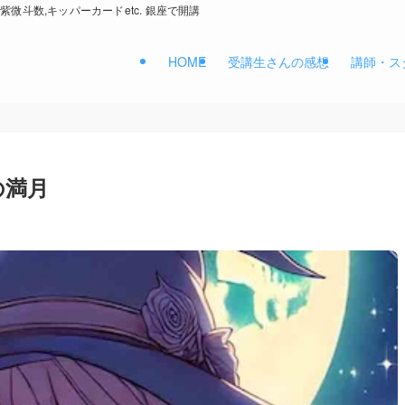
紫微斗数,キッパーカードetc. 銀座で開講
HOME
受講生さんの感想
講師・ス
の満月