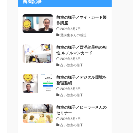
新着記事
教室の様子／マイ・カード製
作講座
2026年8月7日
受講生さんの感想
教室の様子／西洋占星術の相
性,ルノルマンカード
2026年8月6日
占い教室の様子
教室の様子／デジタル環境を
整理整頓
2026年8月5日
占い教室の様子
教室の様子／ヒーラーさんの
セミナー
2026年8月4日
占い教室の様子