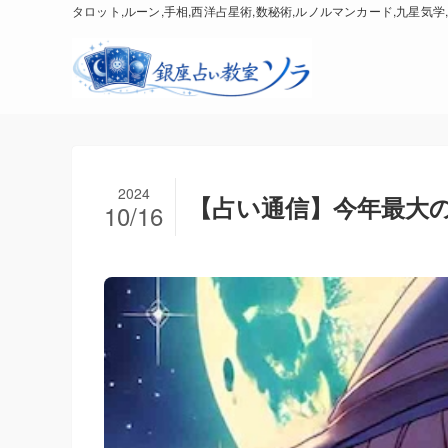
タロット,ルーン,手相,西洋占星術,数秘術,ルノルマンカード,九星気学,
2024
【占い通信】今年最大
10/16