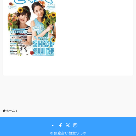
ホーム
©
銀座占い教室ソラ®