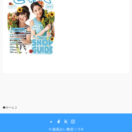
ホーム
©
銀座占い教室ソラ®