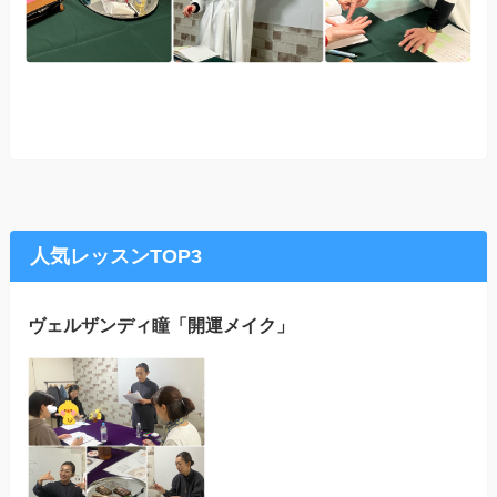
人気レッスンTOP3
ヴェルザンディ瞳「開運メイク」